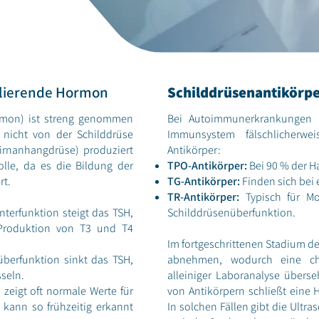
ulierende Hormon
Schilddrüsenantikörp
rmon) ist streng genommen
Bei Autoimmunerkrankungen wi
s nicht von der Schilddrüse
Immunsystem fälschlicherwe
irnanhangdrüse) produziert
Antikörper:
olle, da es die Bildung der
TPO-Antikörper:
Bei 90 % der H
rt.
TG-Antikörper:
Finden sich bei 
TR-Antikörper:
Typisch für M
terfunktion steigt das TSH,
Schilddrüsenüberfunktion.
Produktion von T3 und T4
Im fortgeschrittenen Stadium de
überfunktion sinkt das TSH,
abnehmen, wodurch eine ch
seln.
alleiniger Laboranalyse übers
 zeigt oft normale Werte für
von Antikörpern schließt eine H
 kann so frühzeitig erkannt
In solchen Fällen gibt die Ultr