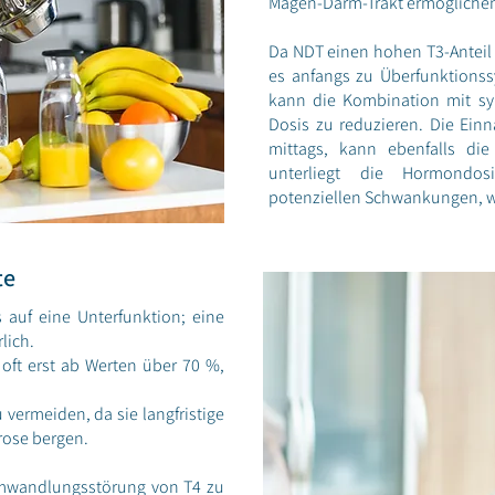
Magen-Darm-Trakt ermögliche
Da NDT einen hohen T3-Anteil (
es anfangs zu Überfunktions
kann die Kombination mit syn
Dosis zu reduzieren. Die Ei
mittags, kann ebenfalls die 
unterliegt die Hormondos
potenziellen Schwankungen, w
te
 auf eine Unterfunktion; eine
lich.
 oft erst ab Werten über 70 %,
vermeiden, da sie langfristige
rose bergen.
 Umwandlungsstörung von T4 zu