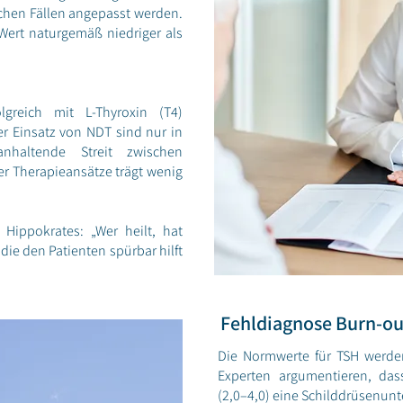
lchen Fällen angepasst werden.
Wert naturgemäß niedriger als
greich mit L-Thyroxin (T4)
r Einsatz von NDT sind nur in
nhaltende Streit zwischen
r Therapieansätze trägt wenig
 Hippokrates: „Wer heilt, hat
, die den Patienten spürbar hilft
Fehldiagnose Burn-out
Die Normwerte für TSH werden
Experten argumentieren, das
(2,0–4,0) eine Schilddrüsenunt