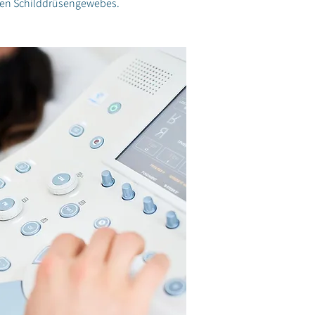
ten Schilddrüsengewebes.