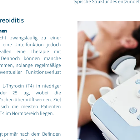
typische Struktur des entzünde
eoiditis
nen
icht zwangsläufig zu einer
e eine Unterfunktion jedoch
ällen eine Therapie mit
h. Dennoch können manche
ommen, solange regelmäßige
ventueller Funktionsverlust
 L-Thyroxin (T4) in niedriger
5 oder 25 µg, wobei die
Wochen überprüft werden. Ziel
 sich die meisten Patienten
 T4 im Normbereich liegen.
gt primär nach dem Befinden