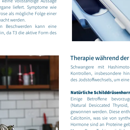
n keine vollständige Aussage
rgane liefert. Symptome wie
ose als mögliche Folge einer
wacht werden.
nten Beschwerden kann eine
in, da T3 die aktive Form des
Therapie während der
Schwangere mit Hashimoto-
Kontrollen, insbesondere hi
des Jodstoffwechsels, um eine
Natürliche Schilddrüsenho
Einige Betroffene bevorzu
(Natural Desiccated Thyroid
gewonnen werden. Diese enth
Calcitonin, was sie von synth
Hormone sind an Proteine ge