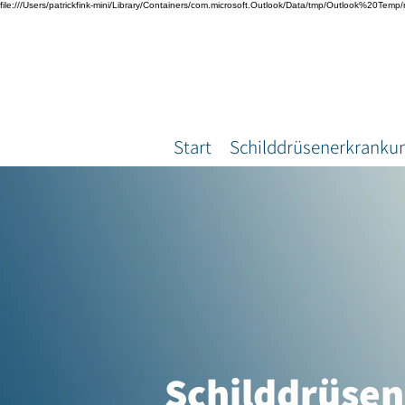
file:///Users/patrickfink-mini/Library/Containers/com.microsoft.Outlook/Data/tmp/Outlook%20Temp/
Start
Schilddrüsenerkranku
Schilddrüse