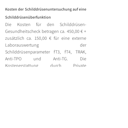
Kosten der Schilddrüsenuntersuchung auf eine 
Schilddrüsenüberfunktion
Die Kosten für den Schilddrüsen-
Gesundheitscheck betragen ca. 450,00 € + 
zusätzlich ca. 150,00 € für eine externe 
Laborauswertung der 
Schilddrüsenparameter fT3, fT4, TRAK, 
Anti-TPO und Anti-TG. Die 
Kostenerstattung durch Private 
Krankenversicherungen ist in der Regel 
gesichert, da nur medizinisch notwendige 
Untersuchungen durchgeführt werden. Die 
Rechnungen werden regelkonform auf 
Basis der GOÄ von unserer internistischen 
Gemeinschaftspraxis ausgestellt.
Die Schilddrüsen-Untersuchung kann 
auch als Selbstzahlerleistung gebucht 