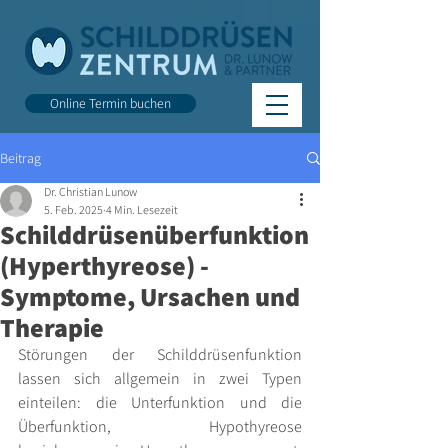
Online Termin buchen
Beitrag
Dr. Christian Lunow
5. Feb. 2025
4 Min. Lesezeit
Schilddrüsenüberfunktion
(Hyperthyreose) -
Symptome, Ursachen und
Therapie
Störungen der Schilddrüsenfunktion 
lassen sich allgemein in zwei Typen 
einteilen: die Unterfunktion und die 
Überfunktion, Hypothyreose 